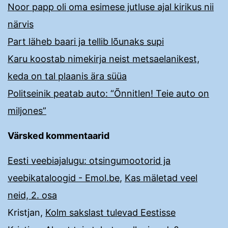
Noor papp oli oma esimese jutluse ajal kirikus nii
närvis
Part läheb baari ja tellib lõunaks supi
Karu koostab nimekirja neist metsaelanikest,
keda on tal plaanis ära süüa
Politseinik peatab auto: “Õnnitlen! Teie auto on
miljones”
Värsked kommentaarid
Eesti veebiajalugu: otsingumootorid ja
veebikataloogid - Emol.be
,
Kas mäletad veel
neid, 2. osa
Kristjan
,
Kolm sakslast tulevad Eestisse