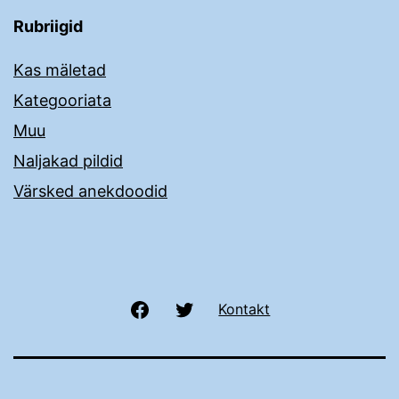
Rubriigid
Kas mäletad
Kategooriata
Muu
Naljakad pildid
Värsked anekdoodid
Facebook
Twitter
Kontakt