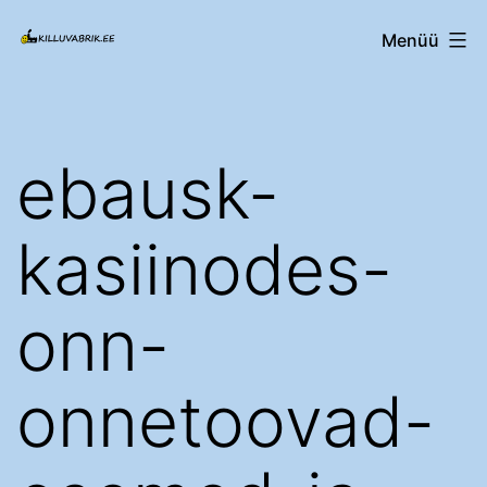
Edasi
Killuvabrik.ee
Menüü
sisu
juurde
ebausk-
kasiinodes-
onn-
onnetoovad-