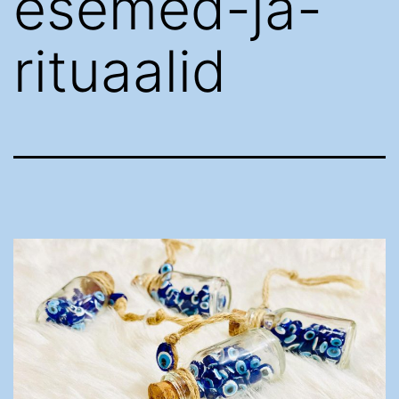
esemed-ja-
rituaalid