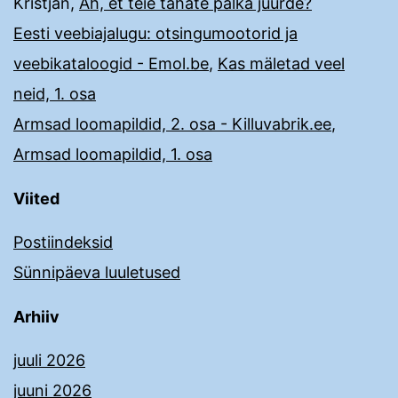
Kristjan
,
Ah, et teie tahate palka juurde?
Eesti veebiajalugu: otsingumootorid ja
veebikataloogid - Emol.be
,
Kas mäletad veel
neid, 1. osa
Armsad loomapildid, 2. osa - Killuvabrik.ee
,
Armsad loomapildid, 1. osa
Viited
Postiindeksid
Sünnipäeva luuletused
Arhiiv
juuli 2026
juuni 2026