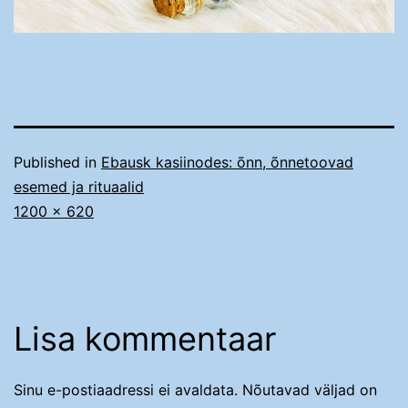
Published in
Ebausk kasiinodes: õnn, õnnetoovad
esemed ja rituaalid
Täissuurus
1200 × 620
Lisa kommentaar
Sinu e-postiaadressi ei avaldata.
Nõutavad väljad on