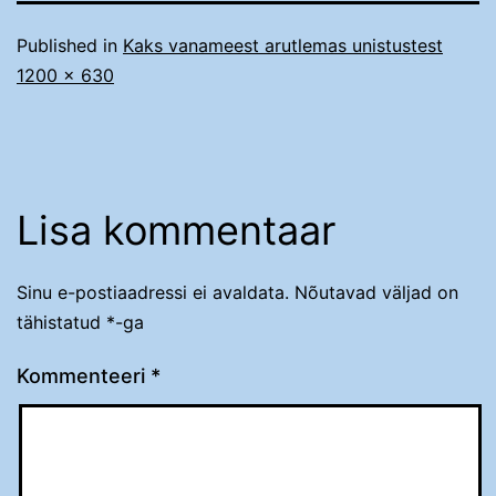
Published in
Kaks vanameest arutlemas unistustest
Täissuurus
1200 × 630
Lisa kommentaar
Sinu e-postiaadressi ei avaldata.
Nõutavad väljad on
tähistatud
*
-ga
Kommenteeri
*