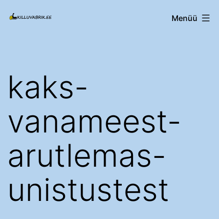
Edasi
Killuvabrik.ee
Menüü
sisu
juurde
kaks-
vanameest-
arutlemas-
unistustest