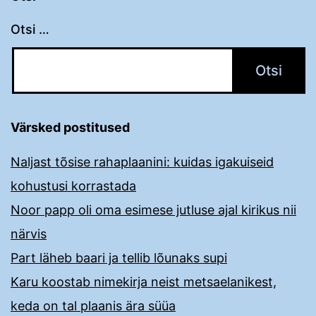
Otsi …
Värsked postitused
Naljast tõsise rahaplaanini: kuidas igakuiseid
kohustusi korrastada
Noor papp oli oma esimese jutluse ajal kirikus nii
närvis
Part läheb baari ja tellib lõunaks supi
Karu koostab nimekirja neist metsaelanikest,
keda on tal plaanis ära süüa