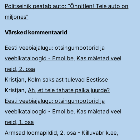
Politseinik peatab auto: “Õnnitlen! Teie auto on
miljones”
Värsked kommentaarid
Eesti veebiajalugu: otsingumootorid ja
veebikataloogid - Emol.be
,
Kas mäletad veel
neid, 2. osa
Kristjan
,
Kolm sakslast tulevad Eestisse
Kristjan
,
Ah, et teie tahate palka juurde?
Eesti veebiajalugu: otsingumootorid ja
veebikataloogid - Emol.be
,
Kas mäletad veel
neid, 1. osa
Armsad loomapildid, 2. osa - Killuvabrik.ee
,