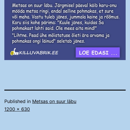
Published in
Metsas on suur läbu
Täissuurus
1200 × 630