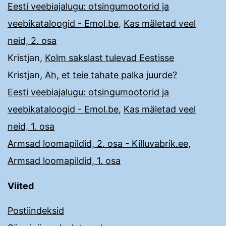
Eesti veebiajalugu: otsingumootorid ja
veebikataloogid - Emol.be
,
Kas mäletad veel
neid, 2. osa
Kristjan
,
Kolm sakslast tulevad Eestisse
Kristjan
,
Ah, et teie tahate palka juurde?
Eesti veebiajalugu: otsingumootorid ja
veebikataloogid - Emol.be
,
Kas mäletad veel
neid, 1. osa
Armsad loomapildid, 2. osa - Killuvabrik.ee
,
Armsad loomapildid, 1. osa
Viited
Postiindeksid