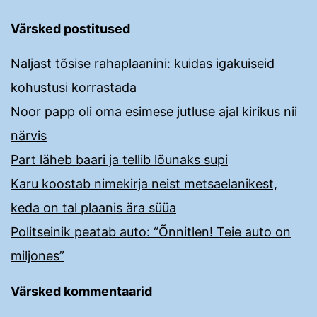
Värsked postitused
Naljast tõsise rahaplaanini: kuidas igakuiseid
kohustusi korrastada
Noor papp oli oma esimese jutluse ajal kirikus nii
närvis
Part läheb baari ja tellib lõunaks supi
Karu koostab nimekirja neist metsaelanikest,
keda on tal plaanis ära süüa
Politseinik peatab auto: “Õnnitlen! Teie auto on
miljones”
Värsked kommentaarid