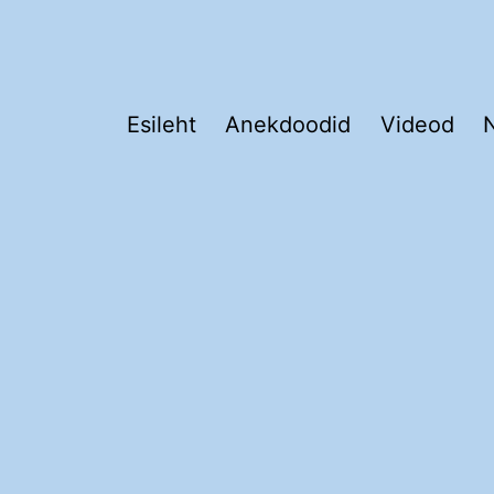
Esileht
Anekdoodid
Videod
N