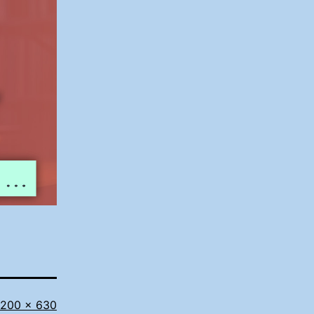
äissuurus
1200 × 630