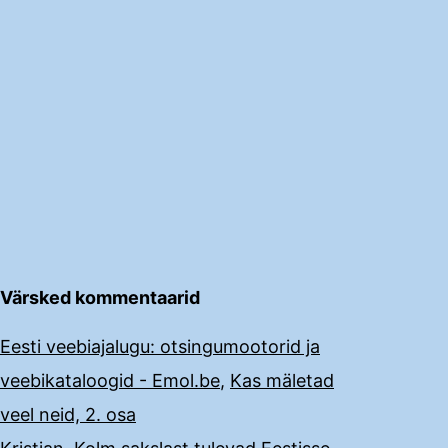
Värsked kommentaarid
Eesti veebiajalugu: otsingumootorid ja
veebikataloogid - Emol.be
,
Kas mäletad
veel neid, 2. osa