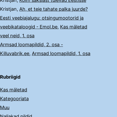
Kristjan
,
Kolm sakslast tulevad Eestisse
Kristjan
,
Ah, et teie tahate palka juurde?
Eesti veebiajalugu: otsingumootorid ja
veebikataloogid - Emol.be
,
Kas mäletad
veel neid, 1. osa
Armsad loomapildid, 2. osa -
Killuvabrik.ee
,
Armsad loomapildid, 1. osa
Rubriigid
Kas mäletad
Kategooriata
Muu
Naljakad pildid