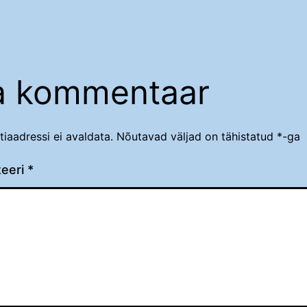
a kommentaar
tiaadressi ei avaldata.
Nõutavad väljad on tähistatud
*
-ga
eeri
*