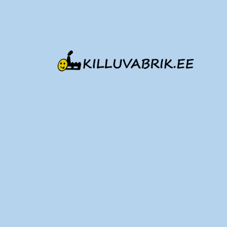
Edasi
sisu
juurde
Killuvabrik.ee