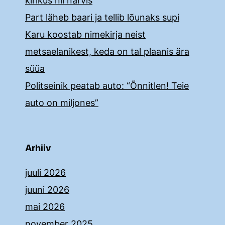
kirikus nii närvis
Part läheb baari ja tellib lõunaks supi
Karu koostab nimekirja neist
metsaelanikest, keda on tal plaanis ära
süüa
Politseinik peatab auto: “Õnnitlen! Teie
auto on miljones”
Arhiiv
juuli 2026
juuni 2026
mai 2026
november 2025