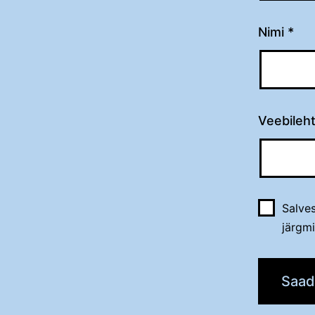
Nimi
*
Veebileh
Salves
järgm