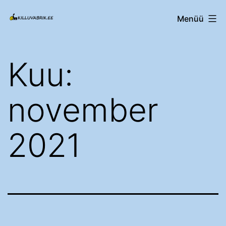
Edasi
Killuvabrik.ee
Menüü
sisu
juurde
Kuu:
november
2021