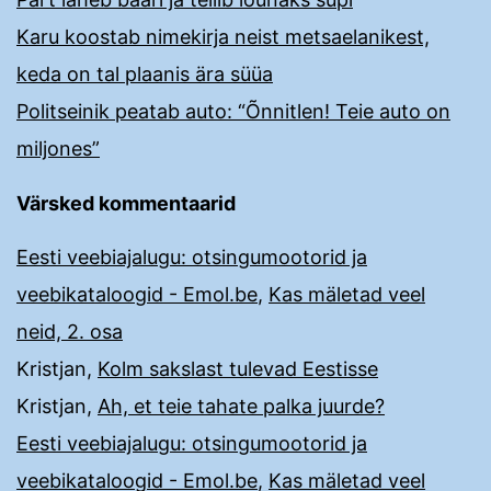
Karu koostab nimekirja neist metsaelanikest,
keda on tal plaanis ära süüa
Politseinik peatab auto: “Õnnitlen! Teie auto on
miljones”
Värsked kommentaarid
Eesti veebiajalugu: otsingumootorid ja
veebikataloogid - Emol.be
,
Kas mäletad veel
neid, 2. osa
Kristjan
,
Kolm sakslast tulevad Eestisse
Kristjan
,
Ah, et teie tahate palka juurde?
Eesti veebiajalugu: otsingumootorid ja
veebikataloogid - Emol.be
,
Kas mäletad veel