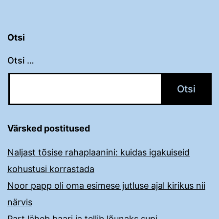
Otsi
Otsi …
Värsked postitused
Naljast tõsise rahaplaanini: kuidas igakuiseid
kohustusi korrastada
Noor papp oli oma esimese jutluse ajal kirikus nii
närvis
Part läheb baari ja tellib lõunaks supi