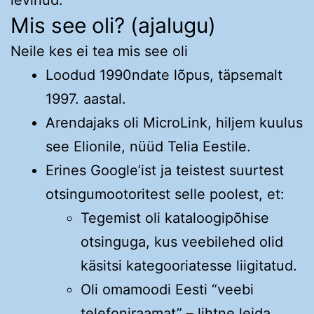
Mis see oli? (ajalugu)
Neile kes ei tea mis see oli
Loodud 1990ndate lõpus, täpsemalt
1997. aastal.
Arendajaks oli MicroLink, hiljem kuulus
see Elionile, nüüd Telia Eestile.
Erines Google’ist ja teistest suurtest
otsingumootoritest selle poolest, et:
Tegemist oli kataloogipõhise
otsinguga, kus veebilehed olid
käsitsi kategooriatesse liigitatud.
Oli omamoodi Eesti “veebi
telefoniraamat” – lihtne leida