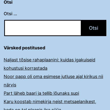
Otsi
Otsi …
Värsked postitused
Naljast tõsise rahaplaanini: kuidas igakuiseid
kohustusi korrastada
Noor papp oli oma esimese jutluse ajal kirikus nii
närvis
Part läheb baari ja tellib lõunaks supi
Karu koostab nimekirja neist metsaelanikest,
keda on tal plaanis ära süüa