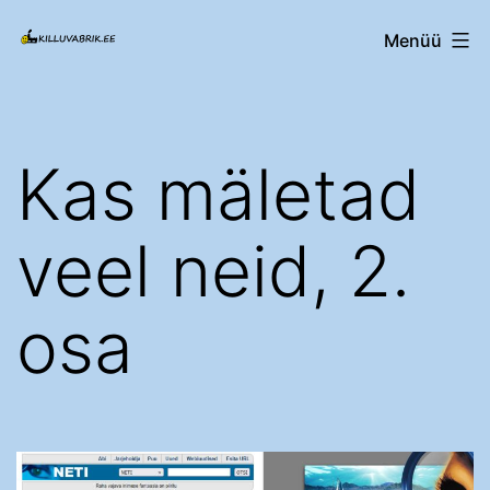
Edasi
Killuvabrik.ee
Menüü
sisu
juurde
Kas mäletad
veel neid, 2.
osa