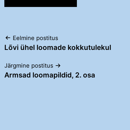
Navigeerimine
Eelmine postitus
Lõvi ühel loomade kokkutulekul
Järgmine postitus
Armsad loomapildid, 2. osa