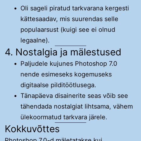
Oli sageli piratud tarkvarana kergesti
kättesaadav, mis suurendas selle
populaarsust (kuigi see ei olnud
legaalne).
4. Nostalgia ja mälestused
Paljudele kujunes Photoshop 7.0
nende esimeseks kogemuseks
digitaalse pilditöötlusega.
Tänapäeva disainerite seas võib see
tähendada nostalgiat lihtsama, vähem
ülekoormatud tarkvara järele.
Kokkuvõttes
Photoshop 7.0-d mäletatakse kui