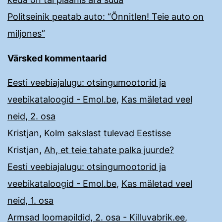
Politseinik peatab auto: “Õnnitlen! Teie auto on
miljones”
Värsked kommentaarid
Eesti veebiajalugu: otsingumootorid ja
veebikataloogid - Emol.be
,
Kas mäletad veel
neid, 2. osa
Kristjan
,
Kolm sakslast tulevad Eestisse
Kristjan
,
Ah, et teie tahate palka juurde?
Eesti veebiajalugu: otsingumootorid ja
veebikataloogid - Emol.be
,
Kas mäletad veel
neid, 1. osa
Armsad loomapildid, 2. osa - Killuvabrik.ee
,