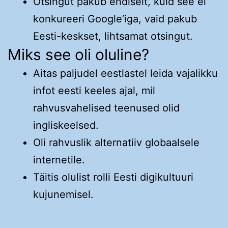
Otsingut pakub endiselt, kuid see ei
konkureeri Google’iga, vaid pakub
Eesti-keskset, lihtsamat otsingut.
Miks see oli oluline?
Aitas paljudel eestlastel leida vajalikku
infot eesti keeles ajal, mil
rahvusvahelised teenused olid
ingliskeelsed.
Oli rahvuslik alternatiiv globaalsele
internetile.
Täitis olulist rolli Eesti digikultuuri
kujunemisel.