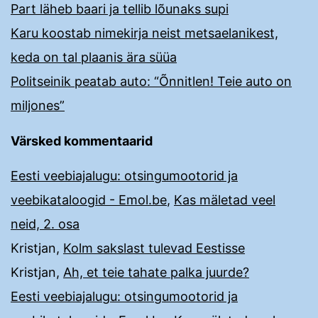
Part läheb baari ja tellib lõunaks supi
Karu koostab nimekirja neist metsaelanikest,
keda on tal plaanis ära süüa
Politseinik peatab auto: “Õnnitlen! Teie auto on
miljones”
Värsked kommentaarid
Eesti veebiajalugu: otsingumootorid ja
veebikataloogid - Emol.be
,
Kas mäletad veel
neid, 2. osa
Kristjan
,
Kolm sakslast tulevad Eestisse
Kristjan
,
Ah, et teie tahate palka juurde?
Eesti veebiajalugu: otsingumootorid ja