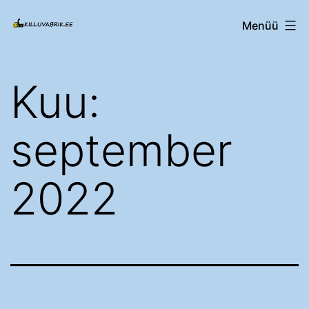
Edasi
Killuvabrik.ee
Menüü
sisu
juurde
Kuu:
september
2022