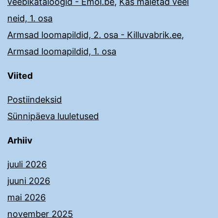
veebikataloogid - Emol.be
,
Kas mäletad veel
neid, 1. osa
Armsad loomapildid, 2. osa - Killuvabrik.ee
,
Armsad loomapildid, 1. osa
Viited
Postiindeksid
Sünnipäeva luuletused
Arhiiv
juuli 2026
juuni 2026
mai 2026
november 2025