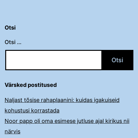
Otsi
Otsi …
Värsked postitused
Naljast tõsise rahaplaanini: kuidas igakuiseid
kohustusi korrastada
Noor papp oli oma esimese jutluse ajal kirikus nii
närvis