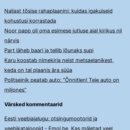
Naljast tõsise rahaplaanini: kuidas igakuiseid
kohustusi korrastada
Noor papp oli oma esimese jutluse ajal kirikus nii
närvis
Part läheb baari ja tellib lõunaks supi
Karu koostab nimekirja neist metsaelanikest,
keda on tal plaanis ära süüa
Politseinik peatab auto: “Õnnitlen! Teie auto on
miljones”
Värsked kommentaarid
Eesti veebiajalugu: otsingumootorid ja
veebikataloogid - Emol.be
,
Kas mäletad veel