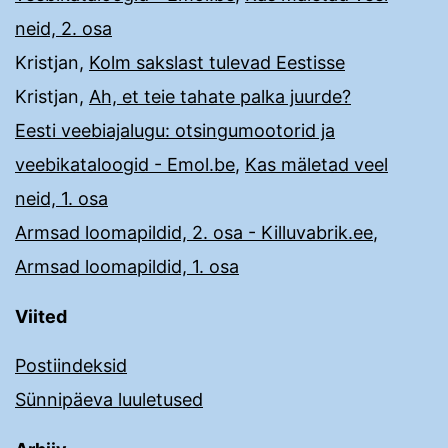
neid, 2. osa
Kristjan
,
Kolm sakslast tulevad Eestisse
Kristjan
,
Ah, et teie tahate palka juurde?
Eesti veebiajalugu: otsingumootorid ja
veebikataloogid - Emol.be
,
Kas mäletad veel
neid, 1. osa
Armsad loomapildid, 2. osa - Killuvabrik.ee
,
Armsad loomapildid, 1. osa
Viited
Postiindeksid
Sünnipäeva luuletused