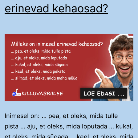
erinevad kehaosad?
Inimesel on: … pea, et oleks, mida tulle
pista … aju, et oleks, mida loputada … kukal,
et oleks, mida sügada … keel, et oleks, mida