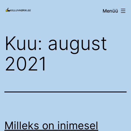
Edasi
Killuvabrik.ee
Menüü
sisu
juurde
Kuu:
august
2021
Milleks on inimesel