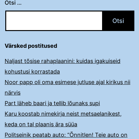
Otsi …
Värsked postitused
Naljast tõsise rahaplaanini: kuidas igakuiseid
kohustusi korrastada
Noor papp oli oma esimese jutluse ajal kirikus nii
närvis
Part läheb baari ja tellib lõunaks supi
Karu koostab nimekirja neist metsaelanikest,
keda on tal plaanis ära süüa
Politseinik peatab auto: “Õnnitlen! Teie auto on