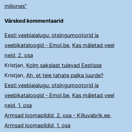
miljones”
Värsked kommentaarid
Eesti veebiajalugu: otsingumootorid ja
veebikataloogid - Emol.be
,
Kas mäletad veel
neid, 2. osa
Kristjan
,
Kolm sakslast tulevad Eestisse
Kristjan
,
Ah, et teie tahate palka juurde?
Eesti veebiajalugu: otsingumootorid ja
veebikataloogid - Emol.be
,
Kas mäletad veel
neid, 1. osa
Armsad loomapildid, 2. osa - Killuvabrik.ee
,
Armsad loomapildid, 1. osa