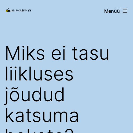
Edasi
Killuvabrik.ee
Menüü
sisu
juurde
Miks ei tasu
liikluses
jõudud
katsuma