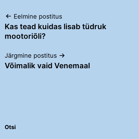
Navigeerimine
Eelmine postitus
Kas tead kuidas lisab tüdruk
mootoriõli?
Järgmine postitus
Võimalik vaid Venemaal
Otsi