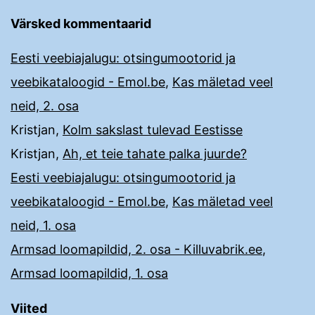
Värsked kommentaarid
Eesti veebiajalugu: otsingumootorid ja
veebikataloogid - Emol.be
,
Kas mäletad veel
neid, 2. osa
Kristjan
,
Kolm sakslast tulevad Eestisse
Kristjan
,
Ah, et teie tahate palka juurde?
Eesti veebiajalugu: otsingumootorid ja
veebikataloogid - Emol.be
,
Kas mäletad veel
neid, 1. osa
Armsad loomapildid, 2. osa - Killuvabrik.ee
,
Armsad loomapildid, 1. osa
Viited