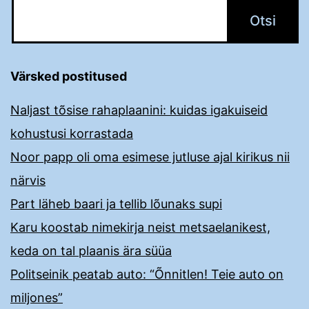
Värsked postitused
Naljast tõsise rahaplaanini: kuidas igakuiseid
kohustusi korrastada
Noor papp oli oma esimese jutluse ajal kirikus nii
närvis
Part läheb baari ja tellib lõunaks supi
Karu koostab nimekirja neist metsaelanikest,
keda on tal plaanis ära süüa
Politseinik peatab auto: “Õnnitlen! Teie auto on
miljones”