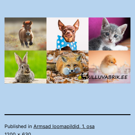
Published in
Armsad loomapildid, 1. osa
Täissuurus
1200 × 630