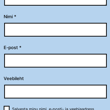
Nimi
*
E-post
*
Veebileht
Salvesta minu nimi, e-posti- ja veebiaadress