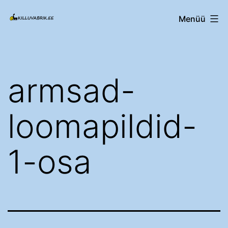
Edasi
Killuvabrik.ee
Menüü
sisu
juurde
armsad-
loomapildid-
1-osa