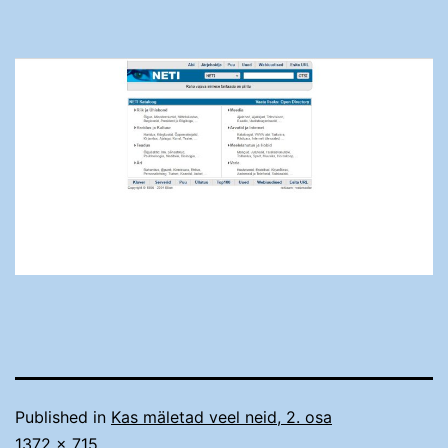
Published in
Kas mäletad veel neid, 2. osa
Täissuurus
1372 × 715