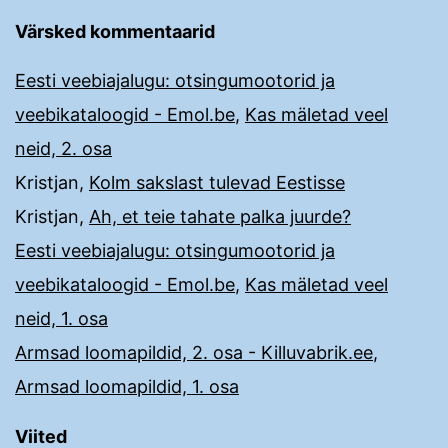
Värsked kommentaarid
Eesti veebiajalugu: otsingumootorid ja
veebikataloogid - Emol.be
,
Kas mäletad veel
neid, 2. osa
Kristjan
,
Kolm sakslast tulevad Eestisse
Kristjan
,
Ah, et teie tahate palka juurde?
Eesti veebiajalugu: otsingumootorid ja
veebikataloogid - Emol.be
,
Kas mäletad veel
neid, 1. osa
Armsad loomapildid, 2. osa - Killuvabrik.ee
,
Armsad loomapildid, 1. osa
Viited