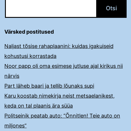
Värsked postitused
Naljast tõsise rahaplaanini: kuidas igakuiseid
kohustusi korrastada
Noor papp oli oma esimese jutluse ajal kirikus nii
närvis
Part läheb baari ja tellib lõunaks supi
Karu koostab nimekirja neist metsaelanikest,
keda on tal plaanis ära süüa
Politseinik peatab auto: “Õnnitlen! Teie auto on
miljones”