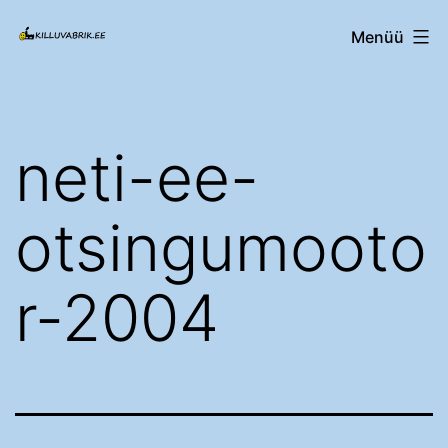
Edasi
Killuvabrik.ee
Menüü
sisu
juurde
neti-ee-
otsingumooto
r-2004