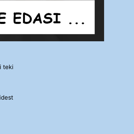
 teki
idest