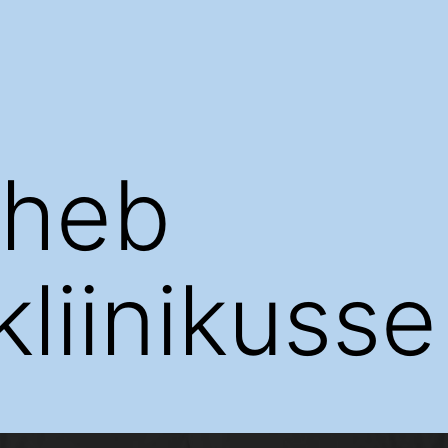
äheb
liinikusse