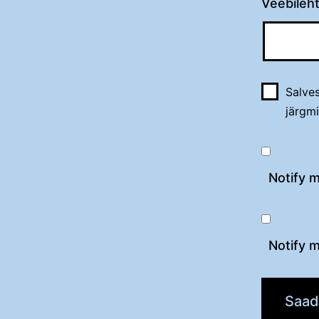
Veebileh
Salves
järgm
Notify 
Notify m