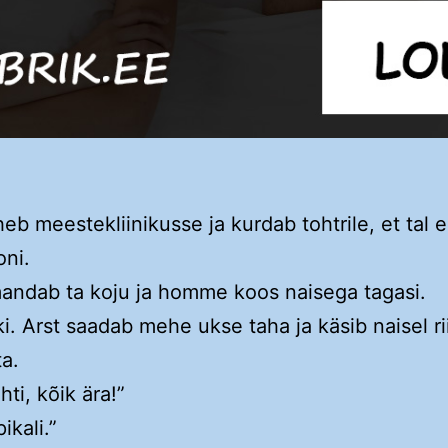
eb meestekliinikusse ja kurdab tohtrile, et tal ei
oni.
andab ta koju ja homme koos naisega tagasi.
i. Arst saadab mehe ukse taha ja käsib naisel ri
ta.
ahti, kõik ära!”
ikali.”