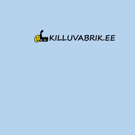
Edasi
sisu
juurde
Killuvabrik.ee