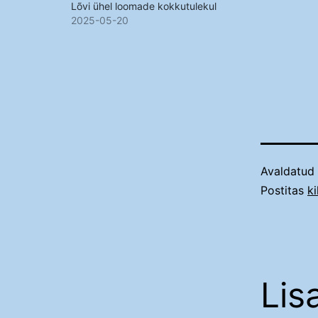
Lõvi ühel loomade kokkutulekul
2025-05-20
Avaldatud
Postitas
ki
Lis