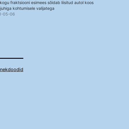
ikogu fraktsiooni esimees sõidab liisitud autol koos
juhiga kohtumisele valijatega
1-05-06
anekdoodid