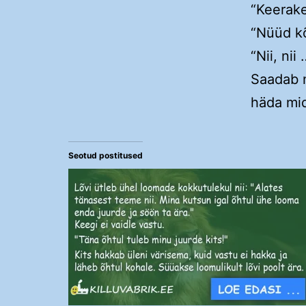
“Keerake 
“Nüüd kõ
“Nii, nii
Saadab n
häda mid
Seotud postitused