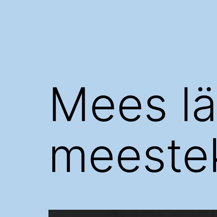
Mees l
meestek