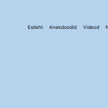
Esileht
Anekdoodid
Videod
N