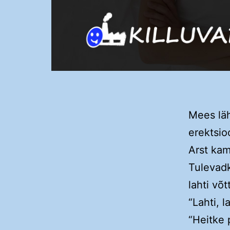
Mees läh
erektsio
Arst kam
Tulevadk
lahti võt
“Lahti, l
“Heitke p