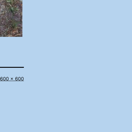
Täissuurus
600 × 600