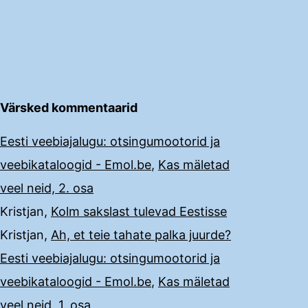
Värsked kommentaarid
Eesti veebiajalugu: otsingumootorid ja
veebikataloogid - Emol.be
,
Kas mäletad
veel neid, 2. osa
Kristjan
,
Kolm sakslast tulevad Eestisse
Kristjan
,
Ah, et teie tahate palka juurde?
Eesti veebiajalugu: otsingumootorid ja
veebikataloogid - Emol.be
,
Kas mäletad
veel neid, 1. osa