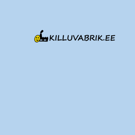
Edasi
sisu
juurde
Killuvabrik.ee