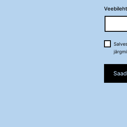
Veebileh
Salves
järgm