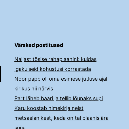
Värsked postitused
Naljast tõsise rahaplaanini: kuidas
igakuiseid kohustusi korrastada
Noor papp oli oma esimese jutluse ajal
kirikus nii närvis
Part läheb baari ja tellib lõunaks supi
Karu koostab nimekirja neist
metsaelanikest, keda on tal plaanis ära
süüa