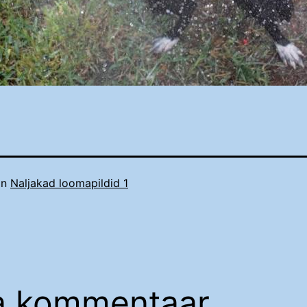
in
Naljakad loomapildid 1
a kommentaar