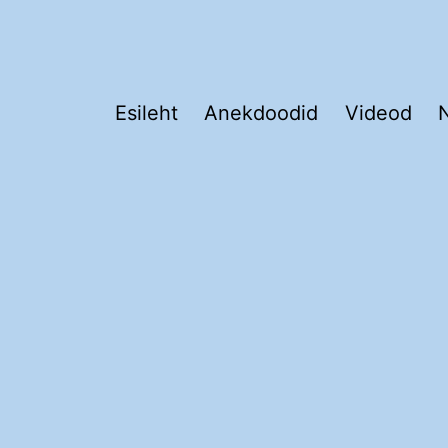
Esileht
Anekdoodid
Videod
N