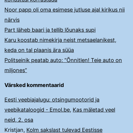
Noor papp oli oma esimese jutluse ajal kirikus nii
närvis
Part läheb baari ja tellib lõunaks supi
Karu koostab nimekirja neist metsaelanikest,
keda on tal plaanis ära süüa
Politseinik peatab auto: “Õnnitlen! Teie auto on
miljones”
Värsked kommentaarid
Eesti veebiajalugu: otsingumootorid ja
veebikataloogid - Emol.be
,
Kas mäletad veel
neid, 2. osa
Kristjan
,
Kolm sakslast tulevad Eestisse