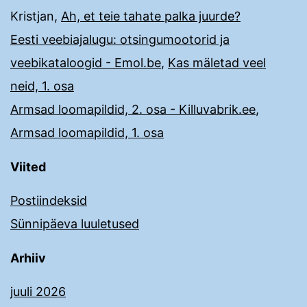
Kristjan
,
Ah, et teie tahate palka juurde?
Eesti veebiajalugu: otsingumootorid ja
veebikataloogid - Emol.be
,
Kas mäletad veel
neid, 1. osa
Armsad loomapildid, 2. osa - Killuvabrik.ee
,
Armsad loomapildid, 1. osa
Viited
Postiindeksid
Sünnipäeva luuletused
Arhiiv
juuli 2026