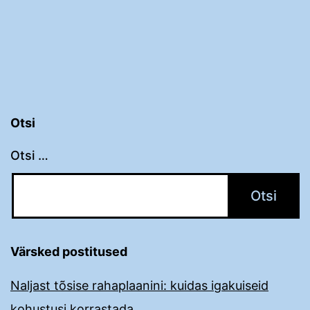
Otsi
Otsi …
Värsked postitused
Naljast tõsise rahaplaanini: kuidas igakuiseid
kohustusi korrastada