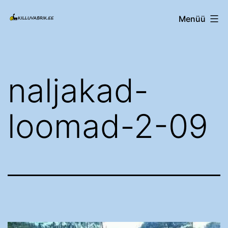
Edasi
Killuvabrik.ee
Menüü
sisu
juurde
naljakad-
loomad-2-09