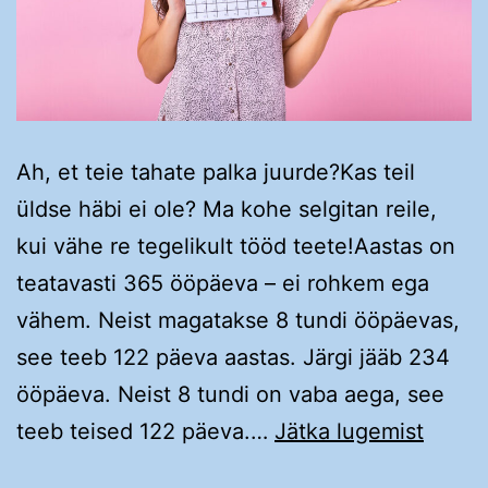
Ah, et teie tahate palka juurde?Kas teil
üldse häbi ei ole? Ma kohe selgitan reile,
kui vähe re tegelikult tööd teete!Aastas on
teatavasti 365 ööpäeva – ei rohkem ega
vähem. Neist magatakse 8 tundi ööpäevas,
see teeb 122 päeva aastas. Järgi jääb 234
ööpäeva. Neist 8 tundi on vaba aega, see
Ah,
teeb teised 122 päeva.…
Jätka lugemist
et