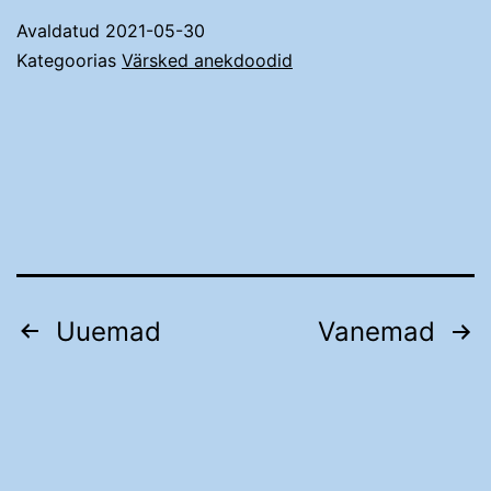
teie
Avaldatud
2021-05-30
tahate
Kategoorias
Värsked anekdoodid
palka
juurde
Postituste
Uuemad
Vanemad
leheküljendus