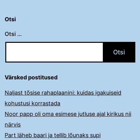
Otsi
Otsi …
Värsked postitused
Naljast tõsise rahaplaanini: kuidas igakuiseid
kohustusi korrastada
Noor papp oli oma esimese jutluse ajal kirikus nii
närvis
Part läheb baari ja tellib lõunaks supi