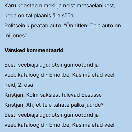
Karu koostab nimekirja neist metsaelanikest,
keda on tal plaanis ära süüa
Politseinik peatab auto: “Õnnitlen! Teie auto on
miljones”
Värsked kommentaarid
Eesti veebiajalugu: otsingumootorid ja
veebikataloogid - Emol.be
,
Kas mäletad veel
neid, 2. osa
Kristjan
,
Kolm sakslast tulevad Eestisse
Kristjan
,
Ah, et teie tahate palka juurde?
Eesti veebiajalugu: otsingumootorid ja
veebikataloogid - Emol.be
,
Kas mäletad veel