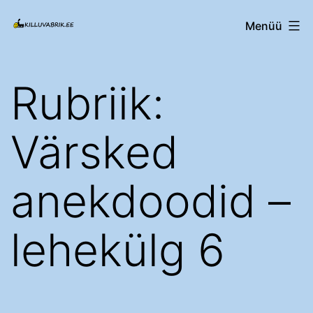
Edasi
Killuvabrik.ee
Menüü
sisu
juurde
Rubriik:
Värsked
anekdoodid
–
lehekülg 6