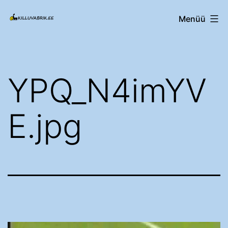
Edasi
Killuvabrik.ee
Menüü
sisu
juurde
YPQ_N4imYV
E.jpg