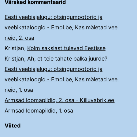
Värsked kommentaarid
Eesti veebiajalugu: otsingumootorid ja
veebikataloogid - Emol.be
,
Kas mäletad veel
neid, 2. osa
Kristjan
,
Kolm sakslast tulevad Eestisse
Kristjan
,
Ah, et teie tahate palka juurde?
Eesti veebiajalugu: otsingumootorid ja
veebikataloogid - Emol.be
,
Kas mäletad veel
neid, 1. osa
Armsad loomapildid, 2. osa - Killuvabrik.ee
,
Armsad loomapildid, 1. osa
Viited