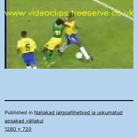
Published in
Naljakad jalgpallihetked ja uskumatud
apsakad väljakul
Täissuurus
1280 × 720