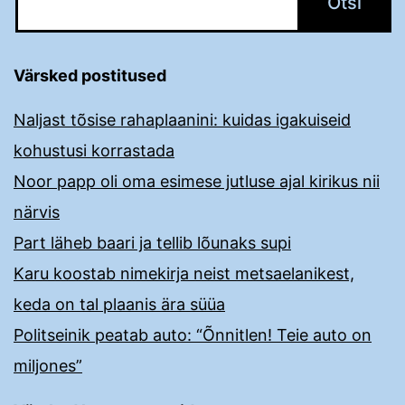
Värsked postitused
Naljast tõsise rahaplaanini: kuidas igakuiseid
kohustusi korrastada
Noor papp oli oma esimese jutluse ajal kirikus nii
närvis
Part läheb baari ja tellib lõunaks supi
Karu koostab nimekirja neist metsaelanikest,
keda on tal plaanis ära süüa
Politseinik peatab auto: “Õnnitlen! Teie auto on
miljones”